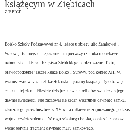
książęcym w Ziębicach
ZIĘBICE
Boisko Szkoły Podstawowej nr 4, leżące u zbiegu ulic Zamkowej i
Wałowej, to miejsce niepozorne i na pierwszy rzut oka nieciekawe,
natomiast dla historii Księstwa Ziębickiego bardzo ważne. To tu,
prawdopodobnie jeszcze książę Bolko I Surowy, pod koniec XIII w.
wzniósł warowny zamek kasztelański – później książęcy. Było to więc
centrum tej ziemi. Niestety dziś już niewiele reliktów świadczy o jego
dawnej świetności. Nie zachował się żaden wizerunek dawnego zamku,
zburzonego przez husytów w XV w., a całkowicie zrujnowanego podczas
wojny trzydziestoletniej. W rogu szkolnego boiska, obok sali sportowej,
widać jedynie fragment dawnego muru zamkowego.