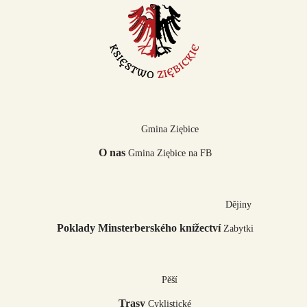
Gmina Ziębice
O nas
Gmina Ziębice na FB
Dějiny
Poklady Minsterberského knížectví
Zabytki
Pěší
Trasy
Cyklistické