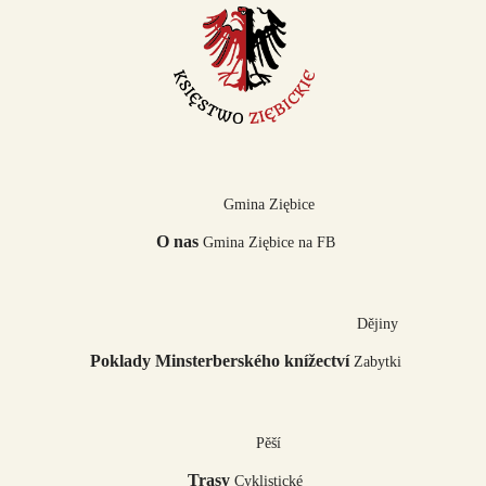
Gmina Ziębice
O nas
Gmina Ziębice na FB
Dějiny
Poklady Minsterberského knížectví
Zabytki
Pěší
Trasy
Cyklistické