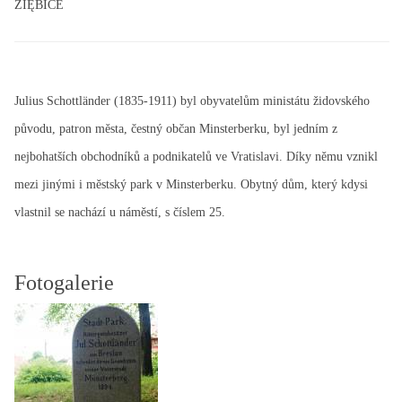
ZIĘBICE
Julius Schottländer (1835-1911) byl obyvatelům ministátu židovského
původu, patron města, čestný občan Minsterberku, byl jedním z
nejbohatších obchodníků a podnikatelů ve Vratislavi. Díky němu vznikl
mezi jinými i městský park v Minsterberku. Obytný dům, který kdysi
vlastnil se nachází u náměstí, s číslem 25.
Fotogalerie