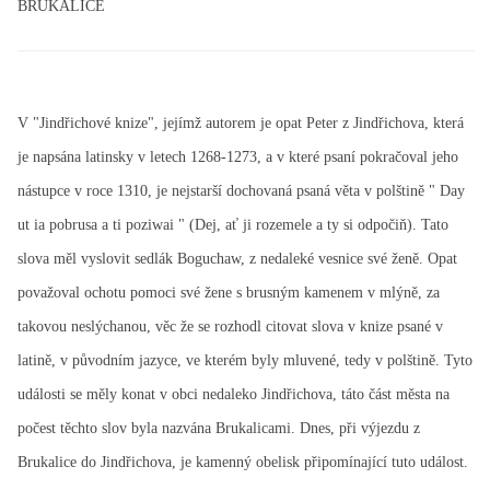
BRUKALICE
V "Jindřichové knize", jejímž autorem je opat Peter z Jindřichova, která
je napsána latinsky v letech 1268-1273, a v které psaní pokračoval jeho
nástupce v roce 1310, je nejstarší dochovaná psaná věta v polštině " Day
ut ia pobrusa a ti poziwai " (Dej, ať ji rozemele a ty si odpočiň). Tato
slova měl vyslovit sedlák Boguchaw, z nedaleké vesnice své ženě. Opat
považoval ochotu pomoci své žene s brusným kamenem v mlýně, za
takovou neslýchanou, věc že se rozhodl citovat slova v knize psané v
latině, v původním jazyce, ve kterém byly mluvené, tedy v polštině. Tyto
události se měly konat v obci nedaleko Jindřichova, táto část města na
počest těchto slov byla nazvána Brukalicami. Dnes, při výjezdu z
Brukalice do Jindřichova, je kamenný obelisk připomínající tuto událost.