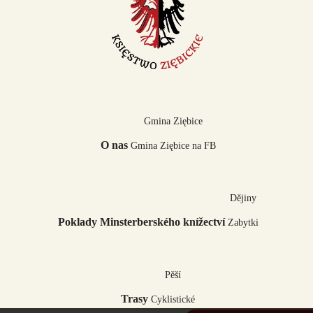
Gmina Ziębice
O nas
Gmina Ziębice na FB
Dějiny
Poklady Minsterberského knížectví
Zabytki
Pěší
Trasy
Cyklistické