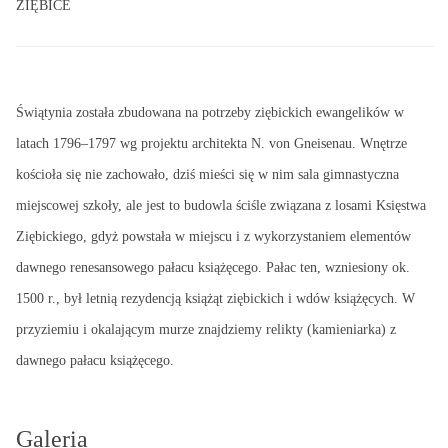
ZIĘBICE
Świątynia została zbudowana na potrzeby ziębickich ewangelików w
latach 1796–1797 wg projektu architekta N. von Gneisenau. Wnętrze
kościoła się nie zachowało, dziś mieści się w nim sala gimnastyczna
miejscowej szkoły, ale jest to budowla ściśle związana z losami Księstwa
Ziębickiego, gdyż powstała w miejscu i z wykorzystaniem elementów
dawnego renesansowego pałacu książęcego. Pałac ten, wzniesiony ok.
1500 r., był letnią rezydencją książąt ziębickich i wdów książęcych. W
przyziemiu i okalającym murze znajdziemy relikty (kamieniarka) z
dawnego pałacu książęcego.
Galeria