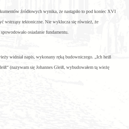
okumentów źródłowych wynika, że nastąpiło to pod koniec XVI
ć wstrząsy tektoniczne. Nie wyklucza się również, że
re spowodowało osiadanie fundamentu.
ieży widniał napis, wykonany ręką budowniczego. „Ich heiß
 Fleiß“ (nazywam się Johannes Gleiß, wybudowałem tą wieżę