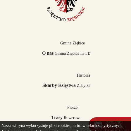
Gmina Ziębice
O nas
Gmina Ziębice na FB
Historia
Skarby Księstwa
Zabytki
Piesze
Trasy
Rowerowe
ZAPLANUJ
Nasza witryna wykorzystuje pliki cookies, m.in. w celach statystycznych.
ZWIEDZANIE