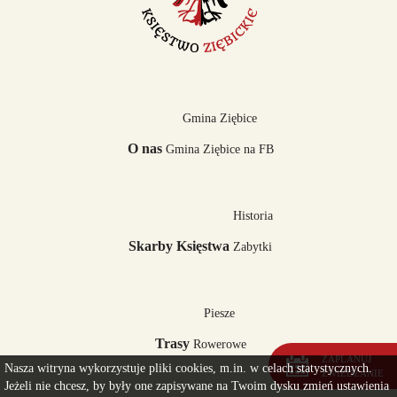
Gmina Ziębice
O nas
Gmina Ziębice na FB
Historia
Skarby Księstwa
Zabytki
Piesze
Trasy
Rowerowe
ZAPLANUJ
Nasza witryna wykorzystuje pliki cookies, m.in. w celach statystycznych.
ZWIEDZANIE
Jeżeli nie chcesz, by były one zapisywane na Twoim dysku zmień ustawienia