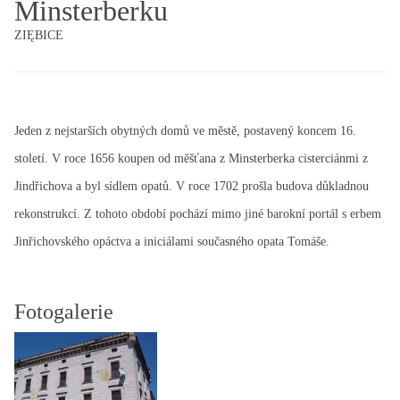
Minsterberku
ZIĘBICE
Jeden z nejstarších obytných domů ve městě, postavený koncem 16.
století. V roce 1656 koupen od měšťana z Minsterberka cisterciánmi z
Jindřichova a byl sídlem opatů. V roce 1702 prošla budova důkladnou
rekonstrukcí. Z tohoto období pochází mimo jiné barokní portál s erbem
Jinřichovského opáctva a iniciálami současného opata Tomáše.
Fotogalerie