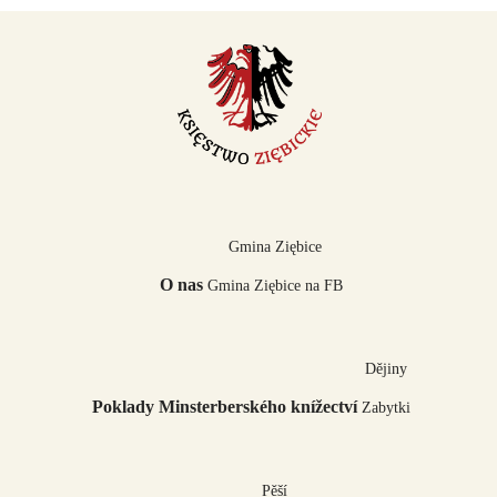
Gmina Ziębice
O nas
Gmina Ziębice na FB
Dějiny
Poklady Minsterberského knížectví
Zabytki
Pěší