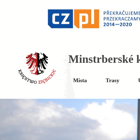
Minstrberské k
Místa
Trasy