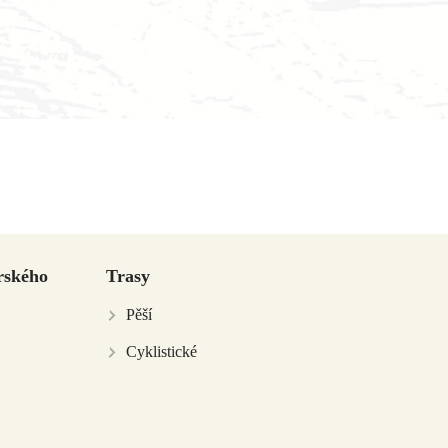
rského
Trasy
Pěší
Cyklistické