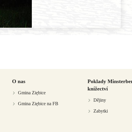
O nas
Poklady Minsterbe
knížectví
Gmina Ziębice
Dějiny
Gmina Ziębice na FB
Zabytki