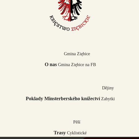
Gmina Ziębice
O nas
Gmina Ziębice na FB
Dějiny
Poklady Minsterberského knížectví
Zabytki
Pěší
Trasy
Cyklistické