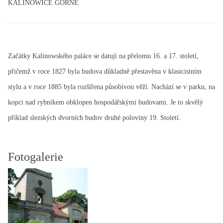
KALINOWICE GÓRNE
Začátky Kalinowského paláce se datují na přelomu 16. a 17. století,
přičemž v roce 1827 byla budova důkladně přestavěna v klasicistním
stylu a v roce 1885 byla rozšířena působivou věží. Nachází se v parku, na
kopci nad rybníkem obklopen hospodářskými budovami. Je to skvělý
příklad slezských dvorních budov druhé poloviny 19. Století.
Fotogalerie