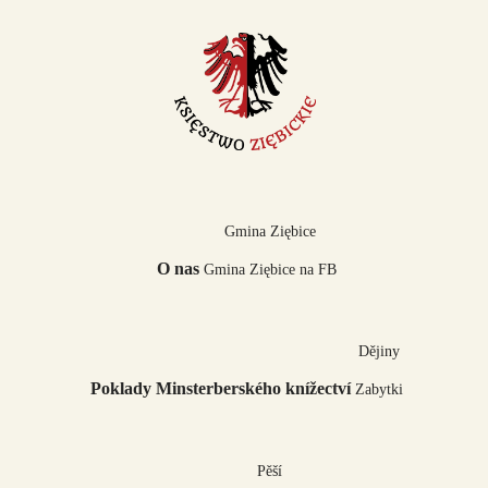
Gmina Ziębice
O nas
Gmina Ziębice na FB
Dějiny
Poklady Minsterberského knížectví
Zabytki
Pěší