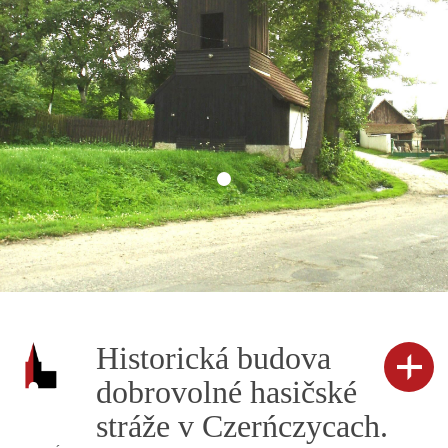
Historická budova
dobrovolné hasičské
stráže v Czerńczycach.