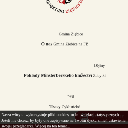
Gmina Ziębice
O nas
Gmina Ziębice na FB
Dějiny
Poklady Minsterberského knížectví
Zabytki
Pěší
Trasy
Cyklistické
Nasza witryna wykorzystuje pliki cookies, m.in. w celach statystycznych.
NAPLÁNUJTE VÝLET
Jeżeli nie chcesz, by były one zapisywane na Twoim dysku zmień ustawienia
swojej przeglądarki.
Więcej na ten temat...