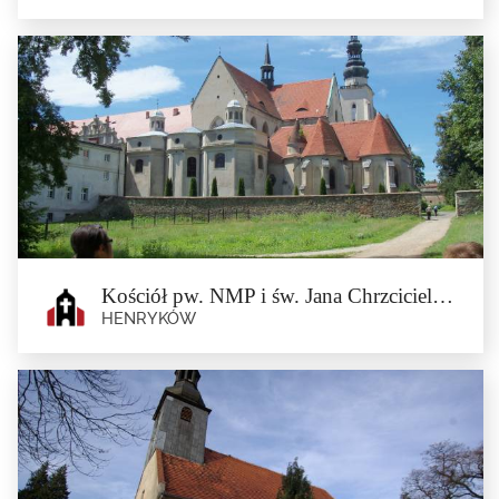
Komín starého lihovaru v Osině Malé
Osina Mała
V obci Osina Mała se nachází komín, který je pozůstatkem po lihovaru, s...
Kościół pw. NMP i św. Jana Chrzciciela przy zespole klasztornym w Henrykowie
HENRYKÓW
Kościół pw. NMP i św. Jana
Chrzciciela przy zespole klasztornym
w Henrykowie