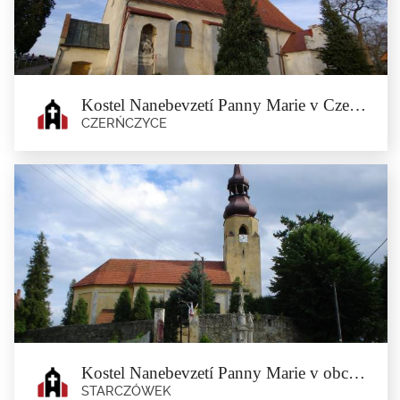
Henryków
Kostel Nanebevzetí Panny Marie v Czerńczycy
CZERŃCZYCE
Kostel Nanebevzetí Panny Marie v
Czerńczycy
Czerńczyce
Kostel byl zmiňovaný již v roce 1421. Současný barokní chrám byl...
Kostel Nanebevzetí Panny Marie v obci Starczówek
STARCZÓWEK