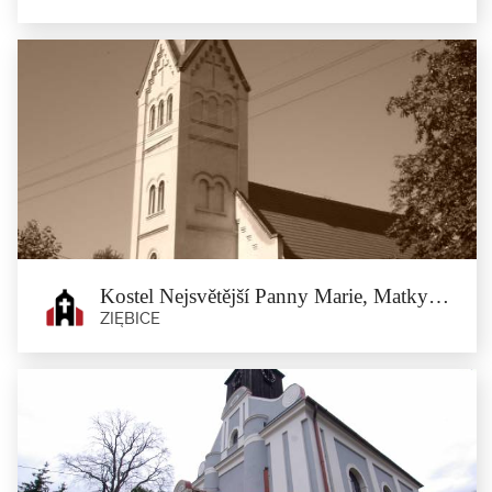
Kostel Nanebevzetí Panny Marie v
obci Starczówek
Starczówek
Kostel Nanebevzetí Panny Marie je gotická stavba z 15. století, přestavěna
v...
Kostel Nejsvětější Panny Marie, Matky Milosrdenství v Minsterberku
ZIĘBICE
Kostel Nejsvětější Panny Marie,
Matky Milosrdenství v Minsterberku