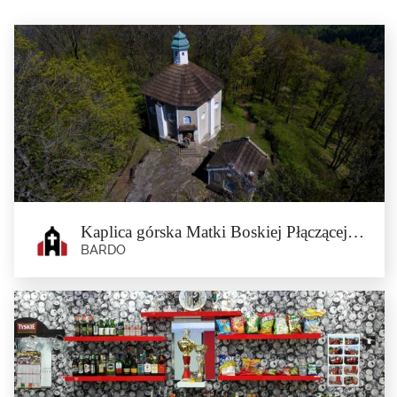
Kaplica górska Matki Boskiej Płączącej w Bardzie
BARDO
Kaplica górska Matki Boskiej
Płączącej w Bardzie
Bardo