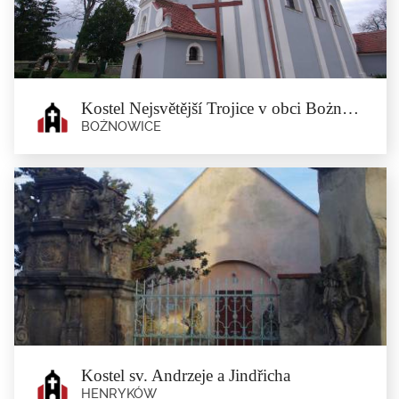
Ziębice
Bývalý evangelický kostel sv. Jana byla postavený v roce 1891. Byl...
Kostel Nejsvětější Trojice v obci Bożnowice
BOŻNOWICE
Kostel Nejsvětější Trojice v obci
Bożnowice
Bożnowice
Pozdně farní kostel Nejsvětější Trojice, postavený v roce 1709,...
Kostel sv. Andrzeje a Jindřicha
HENRYKÓW