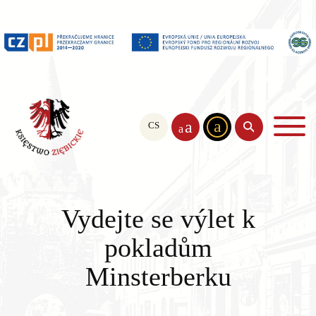
a
a
CS
PL
EN
a
Vydejte se výlet k
pokladům
Minsterberku