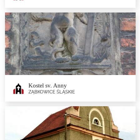
Kostel sv. Andrzeje a Jindřicha
Henryków
Postaven ve 14. století v gotickém stylu. Svatý Anton (nyní...
Kostel sv. Anny
ZĄBKOWICE ŚLĄSKIE
Kostel sv. Anny
Ząbkowice Śląskie