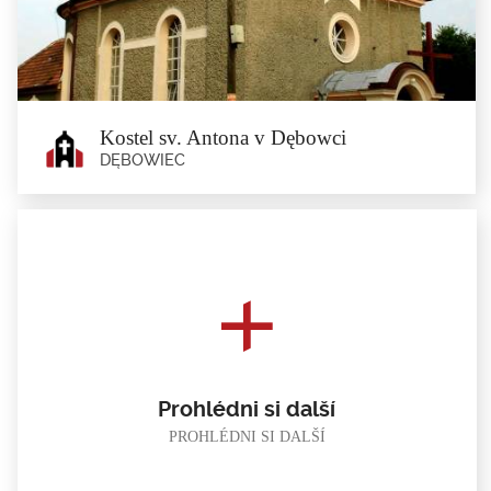
Je to gotická hala postavená v roce 1415. V jedné kruchtě,...
Kostel sv. Antona v Dębowci
DĘBOWIEC
Kostel sv. Antona v Dębowci
Dębowiec
Chrám z roku 1834, s prvky neo-baroka a klasicismu. Cenným vybavením
je...
Prohlédni si další
PROHLÉDNI SI DALŠÍ