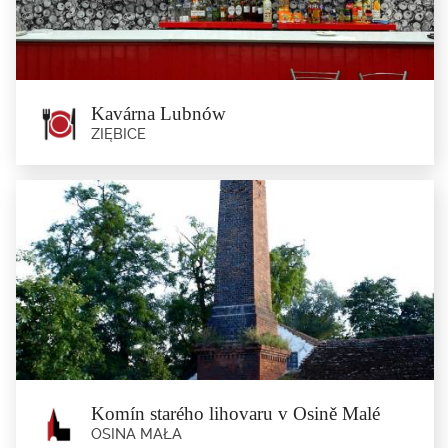
Za útesem se na Vartské hoře (582 m n. m.) nachází horská kaple...
Kavárna Lubnów
ZIĘBICE
Kavárna Lubnów
Ziębice
Komín starého lihovaru v Osině Malé
OSINA MAŁA