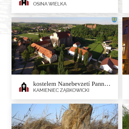
OSINA WIELKA
Kostel sv. Vavřince v obci Osina
Wielka
Osina Wielka
Klasicistní kostel sv. Vavřince z období kolem roku 1800
s renesanční...
kostelem Nanebevzetí Panny Marie
KAMIENIEC ZĄBKOWICKI
kostelem Nanebevzetí Panny