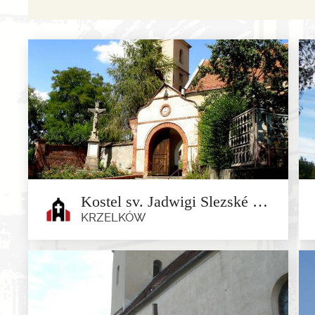
Kostel sv. Jadwigi Slezské v Krzelkove
KRZELKÓW
Kostel sv. Jadwigi Slezské v
Krzelkove