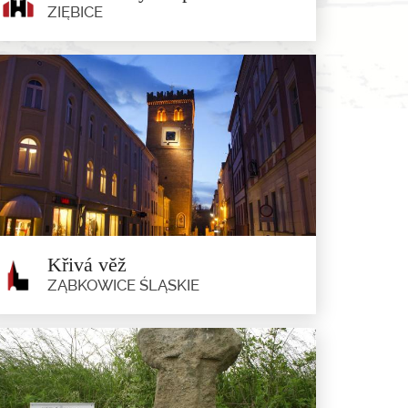
ZIĘBICE
Kostel svatých apoštolů Petra a
Pavla v Minsterberku
Ziębice
Tento skromně vybavený kostel byl postaven v letech
1726–1730 na místě...
Křivá věž
ZĄBKOWICE ŚLĄSKIE
Křivá věž
Ząbkowice Śląskie