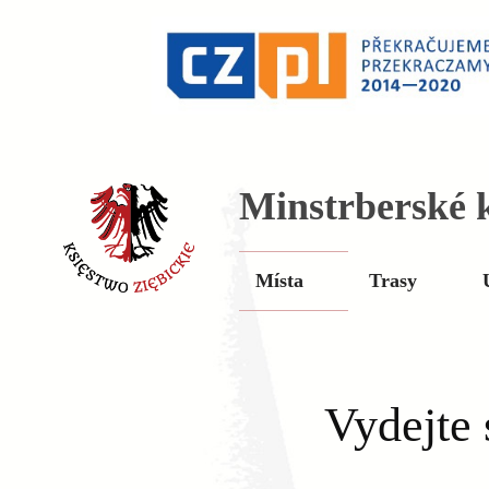
Minstrberské k
Místa
Trasy
Vydejte 