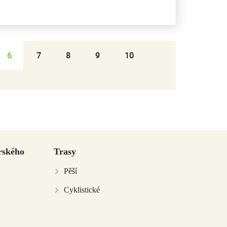
6
7
8
9
10
rského
Trasy
Pěší
Cyklistické