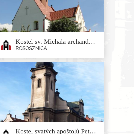
Současný farní kostel sv. Martina byl postaven v pozdním
barokním stylu...
Kostel sv. Michala archanděla v Rososznicy
ROSOSZNICA
Kostel sv. Michala archanděla v
Rososznicy
Rososznica
Na štítu střechy barokního kostela sv. Michala Archanděla
byly vyzděné...
Kostel svatých apoštolů Petra a Pavla v Minsterberku