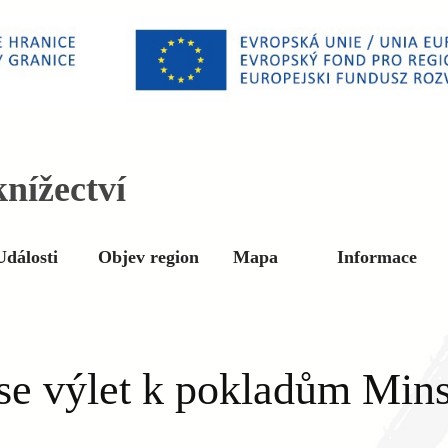
nížectví
Události
Objev region
Mapa
Informace
se výlet k pokladům Min