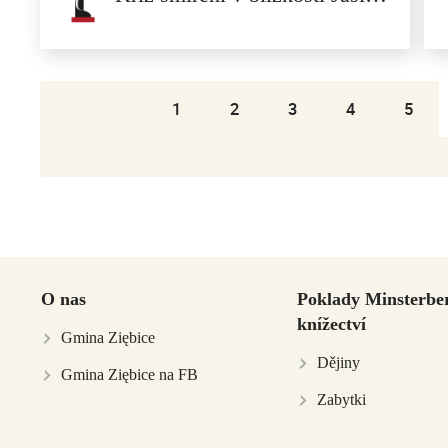
1
2
3
4
5
Kříž smíření v blízkosti Jasienica
Žulový kříž smíření s vyrytým obrysem dýky stojí...
O nas
Poklady Minsterbe
knížectví
Gmina Ziębice
Dějiny
Gmina Ziębice na FB
Zabytki