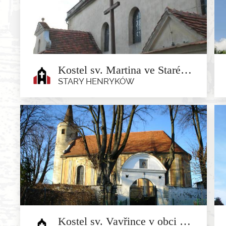
Krzelków
Barokní kostel sv. Jadwigi Slezské, postavený v roce
1709, s věží z...
Kostel sv. Martina ve Starém Jindřichově
STARY HENRYKÓW
Kostel sv. Martina ve Starém
Jindřichově
Stary Henryków
Starý Jindřichov je oválná obec, která se nachází u...
Kostel sv. Vavřince v obci Osina Wielka