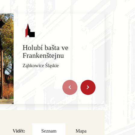
Holubí bašta ve
Frankenštejnu
Ząbkowice Śląskie
Vidět:
Seznam
Mapa