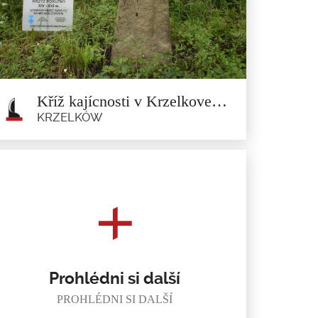
Vedle kostela se nachází symbol města – Křivá věž ze
začátku...
Kříž kajícnosti v Krzelkove (bývalý Jasłówek)
KRZELKÓW
Kříž kajícnosti v Krzelkove
(bývalý Jasłówek)
Krzelków
Kříž kajícnosti stojí na místě bývalé osady...
Prohlédni si další
PROHLÉDNI SI DALŠÍ