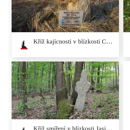
Marie
Kamieniec Ząbkowicki
s bývalým cisterciáckým opatstvím a obrovským...
Kříž kajícnosti v blízkosti Chocieborza
Kříž kajícnosti v blízkosti
Chocieborza
Středověký kající kříž, postavený vrahem na místě
činu,...
Kříž smíření v blízkosti Jasienica