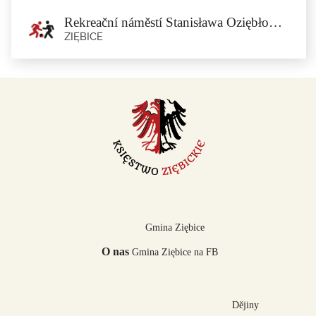
Rekreační náměstí Stanisława Oziębłowského v Minsterberku
ZIĘBICE
Rekreační náměstí Stanisława
Oziębłowského v Minsterberku
Ziębice
Náměstí Stanisława Oziębłowského bylo pojmenováno po dlouhodobém...
Gmina Ziębice
O nas
Gmina Ziębice na FB
Dějiny