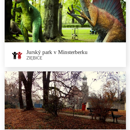
Jurský park v Minsterberku
ZIĘBICE
Jurský park v Minsterberku
Ziębice
Nachází se u areálu městského parku v Minsterberku. Jeho hlavní...