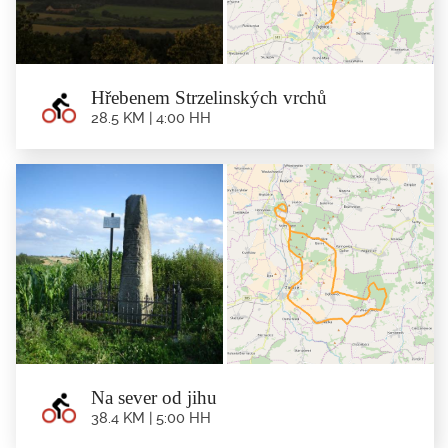
Dębowiec -...
Hřebenem Strzelinských vrchů
28.5 KM | 4:00 HH
Hřebenem Strzelinských vrchů
28.5 km | 4:00 hh
Trasa: Minsterberk - Horní Kalinowice - Witostowice - Raczyce - Skalice -
Pramen Cyrila -...
Na sever od jihu
38.4 KM | 5:00 HH