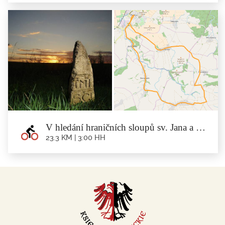
Tajemství Muszkowického lesu
23.8 km | 3:30 hh
Trasa: Minsterberk - Rososznica - Czerńczyce - Muszkowice - Krzelków - Lipa
- Minsterberk ...
V hledání hraničních sloupů sv. Jana a pramenu řeky Olawa
23.3 KM | 3:00 HH
V hledání hraničních sloupů sv. Jana a
pramenu řeky Olawa
23.3 km | 3:00 hh