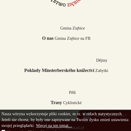
Trasa: Minsterberk- Osina Mała - Starczówek - Lipniki - Chociebórz - Osina
Wielka -...
Gmina Ziębice
O nas
Gmina Ziębice na FB
Dějiny
Poklady Minsterberského knížectví
Zabytki
Pěší
Trasy
Cyklistické
Nasza witryna wykorzystuje pliki cookies, m.in. w celach statystycznych.
NAPLÁNUJTE VÝLET
Jeżeli nie chcesz, by były one zapisywane na Twoim dysku zmień ustawienia
swojej przeglądarki.
Więcej na ten temat...
Realizace:
Amistad.pl