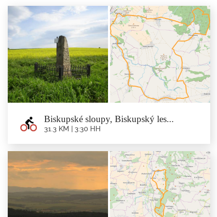
Biskupské sloupy, Biskupský les...
31.3 KM | 3:30 HH
Biskupské sloupy, Biskupský les...
31.3 km | 3:30 hh
Trasa: Minsterberk - Starczówek - Lipniki - Chociebórz - Wilemowice -