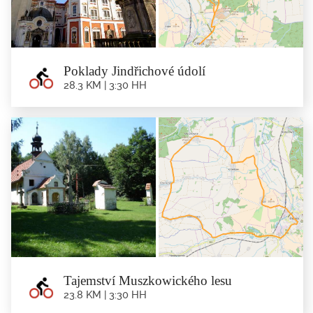
- Czesławice -...
Poklady Jindřichové údolí
28.3 KM | 3:30 HH
Poklady Jindřichové údolí
28.3 km | 3:30 hh
Trasa: Minsterberk - Nowy Dwor - Jindřichov - Skalice - Jasienica - Nowina -
Bożnowice -...
Tajemství Muszkowického lesu
23.8 KM | 3:30 HH