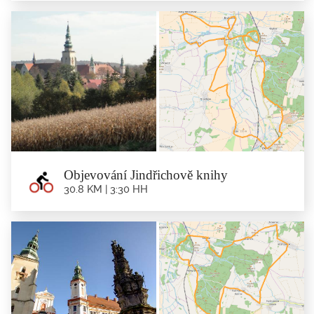
Na sever od jihu
38.4 km | 5:00 hh
Trasa: Minsterberk - Osina Wielka - Wilemowice - Dębowiec - Horní
Kalinowice - Nový...
Objevování Jindřichově knihy
30.8 KM | 3:30 HH
Objevování Jindřichově knihy
30.8 km | 3:30 hh
Trasa: M insterberk - Pramen Cyrila - Jindřichov - Brukalice - Stary Jindřichov