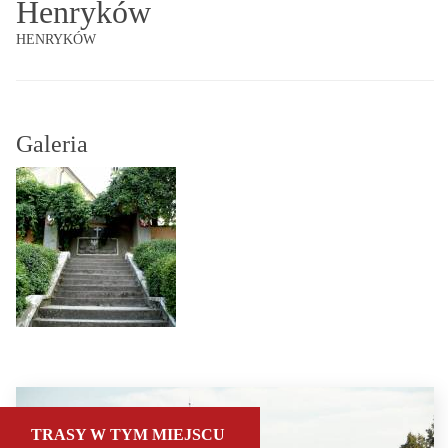
Henryków
HENRYKÓW
Galeria
TRASY W TYM MIEJSCU