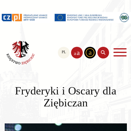
a
a
PL
EN
CS
a
Fryderyki i Oscary dla
Ziębiczan