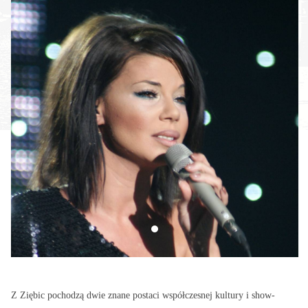
Z Ziębic pochodzą dwie znane postaci współczesnej kultury i show-