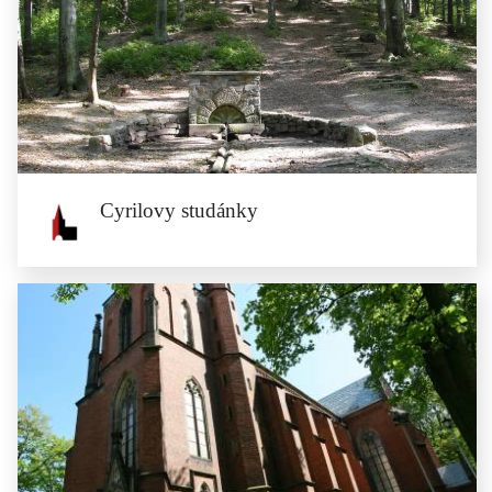
Cukrovar v Minsterberku
Ziębice
Továrna na výrobu cukru zahájila svou činnost v roce 1883 a byla...
Cyrilovy studánky
Cyrilovy studánky
V lese mezi Novým dvorem a Minsterberkem v nadmořské výšce 225 m n.
m.,...