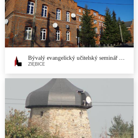
Bývalý evangelický kostel v
Minsterberku
Ziębice
Kostel byl postaven v letech 1796–1797 podle návrhu architekta N. von
Gnaisenau....
Bývalý evangelický učitelský seminář v Minsterberku
ZIĘBICE
Bývalý evangelický učitelský seminář
v Minsterberku
Ziębice
Postavený v roce 1857. V budově se nacházel učitelský seminář, s...