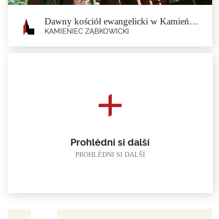
Dawny kościół ewangelicki w Kamieńcu Ząbkowickim
KAMIENIEC ZĄBKOWICKI
Dawny kościół ewangelicki w
Kamieńcu Ząbkowickim
Kamieniec Ząbkowicki
tzv. červený kostel , bývalý zámecký evangelický kostel,...
Prohlédni si další
PROHLÉDNI SI DALŠÍ