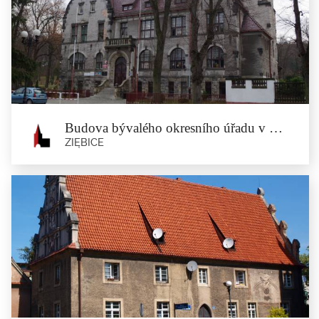
Budova bývalého okresního úřadu v Minsterberku
ZIĘBICE
Budova bývalého okresního úřadu v
Minsterberku
Ziębice
Postavena v roce 1910, podle projektu Henryho Felixe, přičemž projekt
představoval...