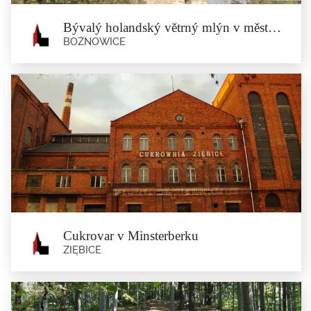
Bývalý holandský větrný mlýn v městě Bożnowice
BOŻNOWICE
Bývalý holandský větrný mlýn v
městě Bożnowice
Bożnowice
Zděný korpus bývalého nizozemského větrného mlýna z 18....
Cukrovar v Minsterberku
ZIĘBICE