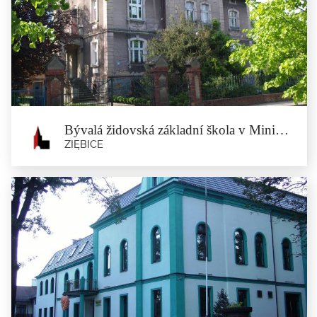
Bývalá vilová čtvrt a katyňského
kameny v Ministerberku
Ziębice
Vilová čtvrt byla založena na přelomu 19. a 20. století pro bytové potřeby...
Bývalá židovská základní škola v Ministerberku
ZIĘBICE
Bývalá židovská základní škola v
Ministerberku
Ziębice
V roce 1946 se na základní škole učilo 95 žáků židovského...