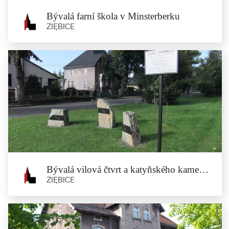
Bývalá farní škola v Minsterberku
ZIĘBICE
Bývalá farní škola v Minsterberku
Ziębice
Budova nejstarší školy ve městě byla postavena v roce 1565, v...
Bývalá vilová čtvrt a katyňského kameny v Ministerberku
ZIĘBICE