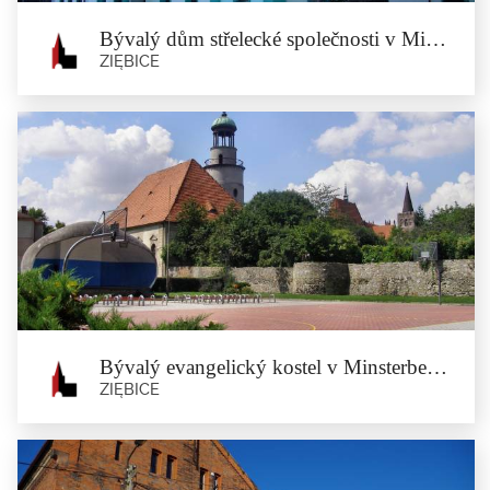
Bývalý dům střelecké společnosti v Minsterberku
ZIĘBICE
Bývalý dům střelecké společnosti v
Minsterberku
Ziębice
Budova byla postavena střelecké společností v Minsterberku v roce 1897. Bylo
v...
Bývalý evangelický kostel v Minsterberku
ZIĘBICE