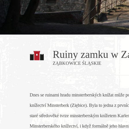
Ruiny zamku w Zą
ZĄBKOWICE ŚLĄSKIE
Dnes se ruinami hradu minsterberských knížat může po
knížectví Minsterberk (Ziębice). Byla to jedna z prvníc
staré středověké tvrze minsterberským knížetem Karle
Minsterberského knížectví, i když formálně jeho hlavní