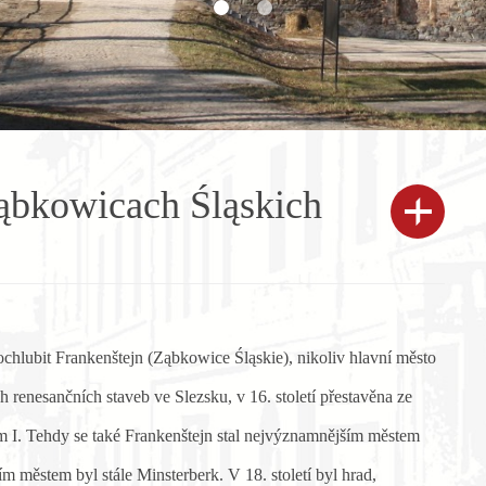
bkowicach Śląskich
chlubit Frankenštejn (Ząbkowice Śląskie), nikoliv hlavní město
h renesančních staveb ve Slezsku, v 16. století přestavěna ze
m I. Tehdy se také Frankenštejn stal nejvýznamnějším městem
m městem byl stále Minsterberk. V 18. století byl hrad,