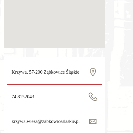
Krzywa, 57-200 Ząbkowice Śląskie
74 8152043
krzywa.wieza@zabkowiceslaskie.pl