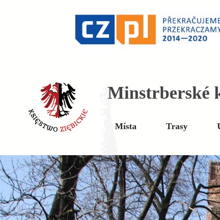
Minstrberské k
Místa
Trasy