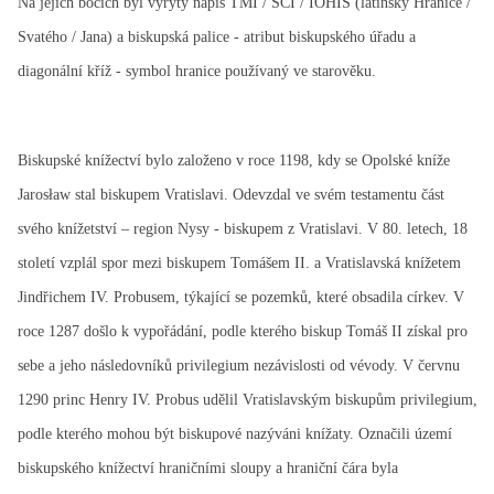
Na jejich bocích byl vyrytý nápis TMI / SCI / IOHIS (latinsky Hranice /
Svatého / Jana) a biskupská palice - atribut biskupského úřadu a
diagonální kříž - symbol hranice používaný ve starověku.
Biskupské knížectví bylo založeno v roce 1198, kdy se Opolské kníže
Jarosław stal biskupem Vratislavi. Odevzdal ve svém testamentu část
svého knížetství – region Nysy - biskupem z Vratislavi. V 80. letech, 18
století vzplál spor mezi biskupem Tomášem II. a Vratislavská knížetem
Jindřichem IV. Probusem, týkající se pozemků, které obsadila církev. V
roce 1287 došlo k vypořádání, podle kterého biskup Tomáš II získal pro
sebe a jeho následovníků privilegium nezávislosti od vévody. V červnu
1290 princ Henry IV. Probus udělil Vratislavským biskupům privilegium,
podle kterého mohou být biskupové nazýváni knížaty. Označili území
biskupského knížectví hraničními sloupy a hraniční čára byla