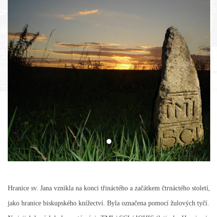
Hranice sv. Jana vznikla na konci třináctého a začátkem čtrnáctého století,
jako hranice biskupského knížectví. Byla označena pomocí žulových tyčí.