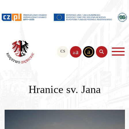
a
a
CS
PL
EN
a
Hranice sv. Jana