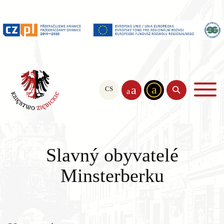
a
a
CS
PL
EN
a
Slavný obyvatelé
Minsterberku