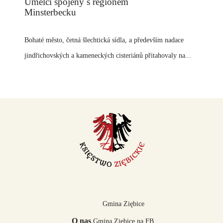
Umělci spojený s regionem
Minsterbecku
Bohaté město, četná šlechtická sídla, a především nadace
jindřichovských a kameneckých cisteriánů přitahovaly na...
Gmina Ziębice
O nas
Gmina Ziębice na FB