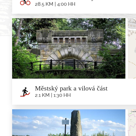
28.5 KM | 4:00 HH
Hřebenem Strzeli
28.5 km | 4:0
Trasa: Minsterberk - Horní Kalinowice - Witostowice 
Městský park a vilová část
2.1 KM | 1:30 HH
Městský park a v
2.1 km | 1:3