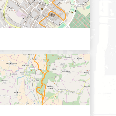
iebórz - Wilemowice - Dębowiec -...
chrámů
0 hh
wackého - ul. Kościuszki -...