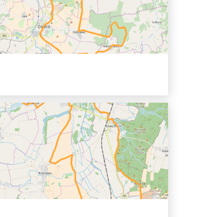
 park, - ul. Mickiewicza - ul....
 jihu
0 hh
Dębowiec - Horní Kalinowice - Nový...