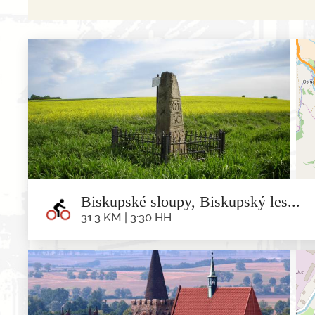
Biskupské sloupy, Biskupský les...
31.3 KM | 3:30 HH
Biskupské sloupy, Bi
31.3 km | 3:3