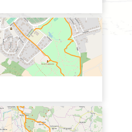
nských vrchů
0 hh
- Raczyce - Skalice - Pramen Cyrila -...
ilová část
0 hh