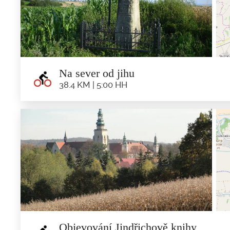
Trasa: Náměstí svobody - ul. Parková - Mestky
Na sever od jihu
38.4 KM | 5:00 HH
Na sever od
38.4 km | 5:0
Trasa: Minsterberk - Osina Wielka - Wilemowice - 
Objevování Jindřichově knihy