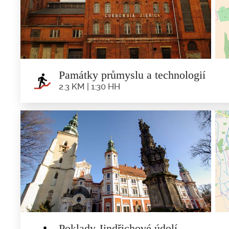
4.0 km | 2:0
Trasa: ul. Bolesława Chrabrého - ul. Kolejowa - 
Památky průmyslu a technologií
2.3 KM | 1:30 HH
Památky průmyslu 
2.3 km | 1:3
Trasa: ul. Priemyselná - ul. Hrdinov Getta - ul.
Poklady Jindřichové údolí