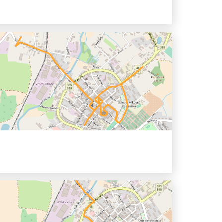
ichově knihy
0 hh
alice - Stary Jindřichov - Czesławice -...
terberku