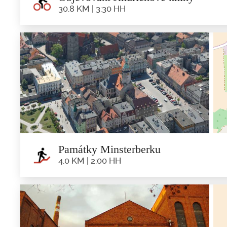
30.8 KM | 3:30 HH
Objevování Jindř
30.8 km | 3:3
Trasa: M insterberk - Pramen Cyrila - Jindřichov - Bruk
Památky Minsterberku
4.0 KM | 2:00 HH
Památky Mins