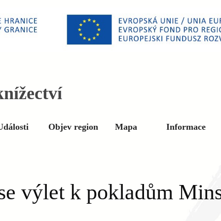
nížectví
Události
Objev region
Mapa
Informace
se výlet k pokladům Min