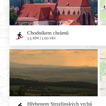
Trasa: Minsterberk - Starczówek - Lipniki - Choc
Chodníkem chrámů
1.5 KM | 1:00 HH
Chodníkem 
1.5 km | 1:0
Trasa: ul. Walowa - ul. Kláštorní - ul. Sło
Hřebenem Strzelinských vrchů