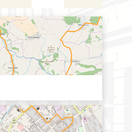
skupský les...
0 hh