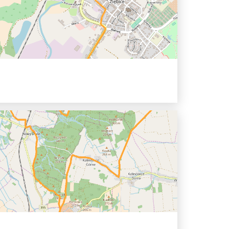
0 hh
Námestie i okolice - ul. Hrdinov...
a technologií
0 hh
 1 Května - ul. Pivovarský - ul....