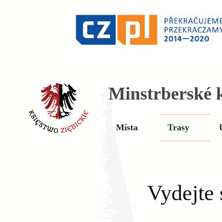
Minstrberské k
Místa
Trasy
Vydejte 