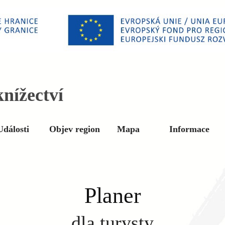
nížectví
Události
Objev region
Mapa
Informace
Planer
dla turysty