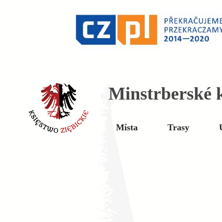
Minstrberské k
Místa
Trasy