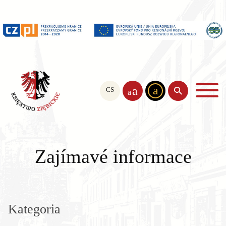
a
a
CS
PL
EN
a
Zajímavé informace
Kategoria