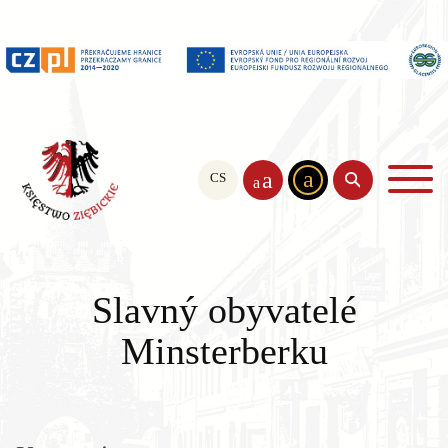
a
a
CS
PL
EN
a
Slavný obyvatelé
Minsterberku