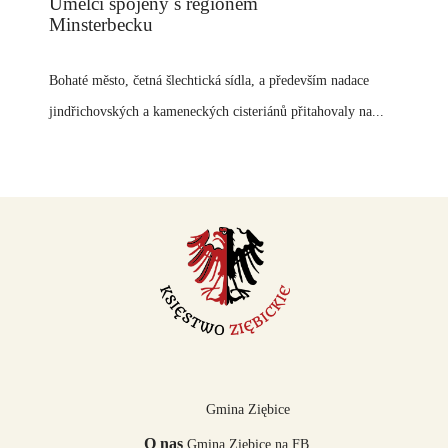
Umělci spojený s regionem
Minsterbecku
Bohaté město, četná šlechtická sídla, a především nadace
jindřichovských a kameneckých cisteriánů přitahovaly na...
Gmina Ziębice
O nas
Gmina Ziębice na FB