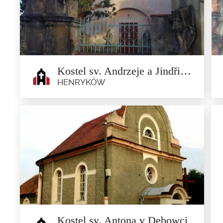
Matky Milosrdenství v
Minsterberku
Ziębice
Bývalý evangelický kostel sv. Jana byla postavený v roce
1891. Byl...
Kostel sv. Andrzeje a Jindřicha
HENRYKÓW
Kostel sv. Andrzeje a Jindřicha
Henryków
Postaven ve 14. století v gotickém stylu. Svatý Anton
(nyní...
Kostel sv. Antona v Dębowci