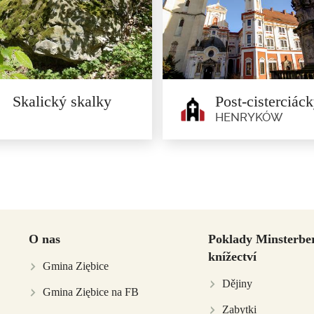
Skalický skalky
HENRYKÓW
Skalický skalky
Post-cisterciáck
klášterní komplex
Jindřichově
O nas
Poklady Minsterbe
ec rulový skal, který se nachází v
Henryków
knížectví
blízkosti obce Skalice.
Gmina Ziębice
Počátky jindřichovských cisterci
Dějiny
Gmina Ziębice na FB
datují do roku 1227, kdy sem..
Zabytki