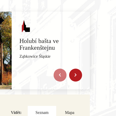
Holubí bašta ve
Frankenštejnu
Ząbkowice Śląskie
Vidět:
Seznam
Mapa