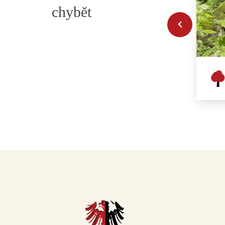
chybět
Řetěz