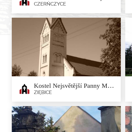
CZERŃCZYCE
Kostel Nanebevzetí Panny Marie
v Czerńczycy
Czerńczyce
Kostel byl zmiňovaný již v roce 1421. Současný barokní
chrám byl...
Kostel Nejsvětější Panny Marie, Matky Milosrdenství v Minsterberku
ZIĘBICE
Kostel Nejsvětější Panny Marie,