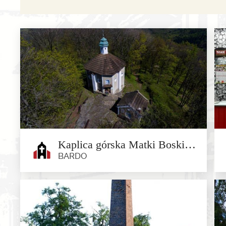
Kaplica górska Matki Boskiej Płączącej w Bardzie
BARDO
Kaplica górska Matki Boskiej
Płączącej w Bardzie