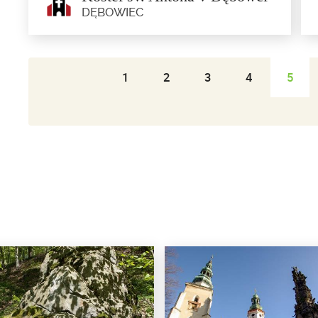
DĘBOWIEC
1
2
3
4
5
Kostel sv. Antona v Dębowci
Dębowiec
Chrám z roku 1834, s prvky neo-baroka a klasicismu.
Cenným vybavením je...