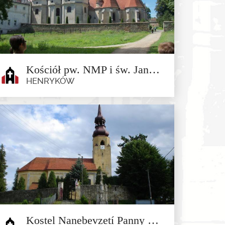
Kościół pw. NMP i św. Jana Chrzciciela przy zespole klasztornym w Henrykowie
HENRYKÓW
Kościół pw. NMP i św. Jana
Chrzciciela przy zespole
klasztornym w Henrykowie
Henryków
Kostel Nanebevzetí Panny Marie v obci Starczówek