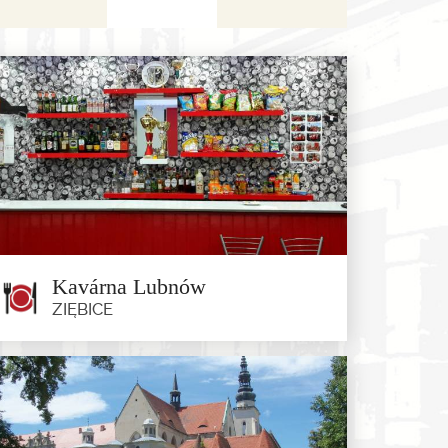
Kavárna Lubnów
ZIĘBICE
Kavárna Lubnów
Ziębice