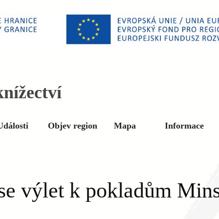
nížectví
Události
Objev region
Mapa
Informace
se výlet k pokladům Min