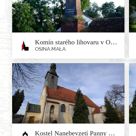
Bardo
Za útesem se na Vartské hoře (582 m n. m.) nachází
horská kaple...
Komín starého lihovaru v Osině Malé
OSINA MAŁA
Komín starého lihovaru v Osině
Malé
Osina Mała
V obci Osina Mała se nachází komín, který je
pozůstatkem po lihovaru, s...
Kostel Nanebevzetí Panny Marie v Czerńczycy