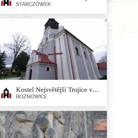
STARCZÓWEK
Kostel Nanebevzetí Panny Marie
v obci Starczówek
Starczówek
Kostel Nanebevzetí Panny Marie je gotická stavba z 15.
století, přestavěna v...
Kostel Nejsvětější Trojice v obci Bożnowice
BOŻNOWICE
Kostel Nejsvětější Trojice v obci