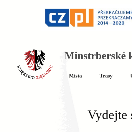
Minstrberské k
Místa
Trasy
Vydejte 