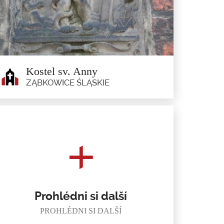
Bożnowice
Bożnowice
Pozdně farní kostel Nejsvětější Trojice, postavený v roce
1709,...
Kostel sv. Anny
ZĄBKOWICE ŚLĄSKIE
Kostel sv. Anny
Ząbkowice Śląskie
Je to gotická hala postavená v roce 1415. V jedné
kruchtě,...
Prohlédni si další
PROHLÉDNI SI DALŠÍ