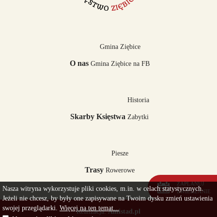
Trasa: Ziębice – Osina Mała – Starczówek – Lipniki –...
Gmina Ziębice
O nas
Gmina Ziębice na FB
Historia
Skarby Księstwa
Zabytki
Piesze
Trasy
Rowerowe
ZAPLANUJ
Nasza witryna wykorzystuje pliki cookies, m.in. w celach statystycznych.
ZWIEDZANIE
Jeżeli nie chcesz, by były one zapisywane na Twoim dysku zmień ustawienia
swojej przeglądarki.
Więcej na ten temat...
Realizacja:
Amistad.pl