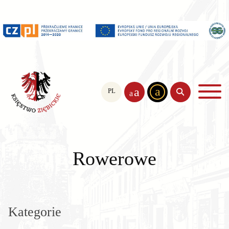
a
a
PL
EN
CS
a
Rowerowe
Kategorie