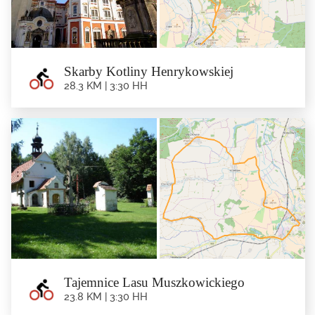
Skarby Kotliny Henrykowskiej
28.3 KM | 3:30 HH
Skarby Kotliny Henrykowskiej
28.3 km | 3:30 hh
Trasa: Ziębice – Nowy Dwór – Henryków – Skalice – Jasienica...
Tajemnice Lasu Muszkowickiego
23.8 KM | 3:30 HH