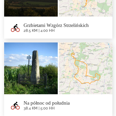
Grzbietami Wzgórz Strzelińskich
28.5 KM | 4:00 HH
Grzbietami Wzgórz Strzelińskich
28.5 km | 4:00 hh
Trasa: Ziębice – Kalinowice Górne – Witostowice – Raczyce –...
Na północ od południa
38.4 KM | 5:00 HH