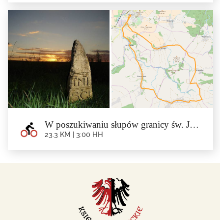
Tajemnice Lasu Muszkowickiego
23.8 km | 3:30 hh
Trasa: Ziębice – Rososznica – Czerńczyce – Muszkowice –...
W poszukiwaniu słupów granicy św. Jana i źródła Oławy
23.3 KM | 3:00 HH
W poszukiwaniu słupów granicy św.
Jana i źródła Oławy
23.3 km | 3:00 hh