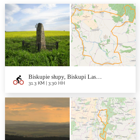
Biskupie słupy, Biskupi Las…
31.3 KM | 3:30 HH
Biskupie słupy, Biskupi Las…
31.3 km | 3:30 hh
Trasa: Ziębice – Starczówek – Lipniki – Chociebórz –...