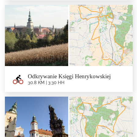
Na północ od południa
38.4 km | 5:00 hh
Trasa: Ziębice – Osina Wielka – Wilemowice – Dębowiec – Kalinowice...
Odkrywanie Księgi Henrykowskiej
30.8 KM | 3:30 HH
Odkrywanie Księgi Henrykowskiej
30.8 km | 3:30 hh
Trasa: Ziębice – Źródło Cyryla – Henryków – Brukalice –...