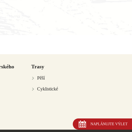
rského
Trasy
Pěší
Cyklistické
NAPLÁNUJTE VÝLET