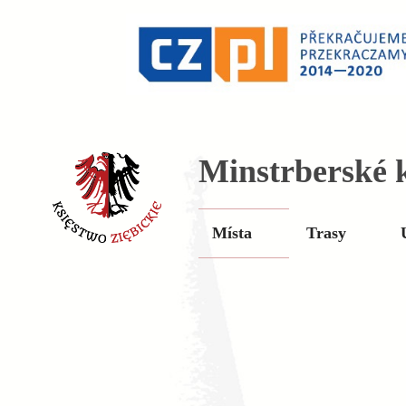
Minstrberské k
Místa
Trasy