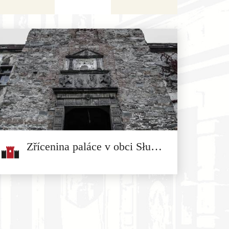
Zřícenina paláce v obci Służejów
Zřícenina paláce v obci Służejów