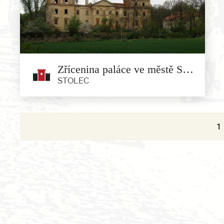
Kalinowice Górne
Začátky Kalinowského paláce se datují na přelomu 16. a
17....
Zřícenina paláce ve městě Stolec
STOLEC
1
Zřícenina paláce ve městě Stolec
Stolec
Palác postavený v první polovině 18. století v barokním
stylu,...