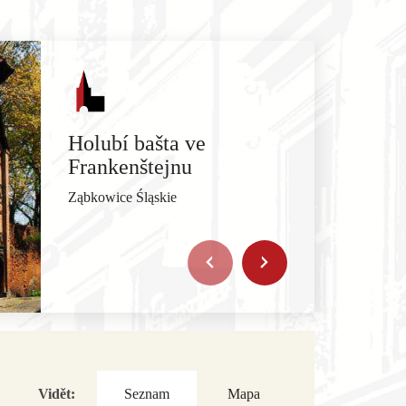
Holubí bašta ve
Frankenštejnu
Ząbkowice Śląskie
Vidět:
Seznam
Mapa