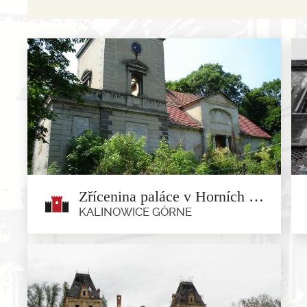
Zřícenina paláce v Horních Kalinowicach
KALINOWICE GÓRNE
Zřícenina paláce v Horních
Kalinowicach