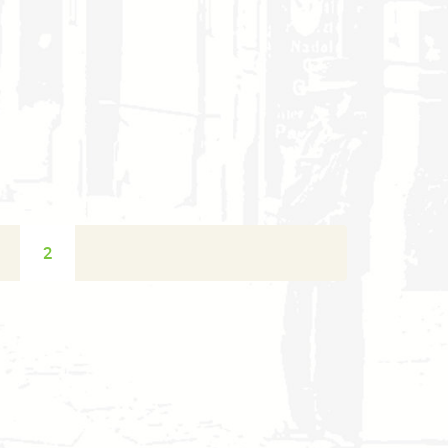
Renesanční, mnohokrát rekonstruovaný palác, v roce
1935 byl...
2