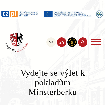
a
a
CS
PL
EN
a
Vydejte se výlet k
pokladům
Minsterberku