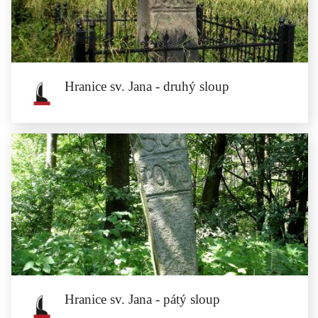
Čtvrtý sloup hranice sv. Jana se nachází na pravé straně polní...
Hranice sv. Jana - druhý sloup
Hranice sv. Jana - druhý sloup
Druhý sloup hranice sv. Jana stojí na kopci mezi poli. Můžete se k němu dostat
po...
Hranice sv. Jana - pátý sloup