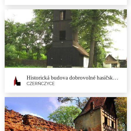
Hasičské náměstí (Plac Strażacki) v
Minsterberku
Ziębice
Náměstí s budovou bývalé hasičské zbrojnice je místo...
Historická budova dobrovolné hasičské stráže v Czerńczycach.
CZERŃCZYCE
Historická budova dobrovolné
hasičské stráže v Czerńczycach.
Czerńczyce