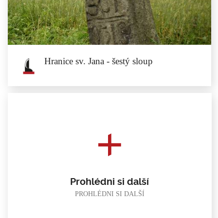
První sloup hranice sv. Jana stojí na okraji silnice, na pravé straně silnice...
Hranice sv. Jana - šestý sloup
Hranice sv. Jana - šestý sloup
Šestý sloup hranice sv. Jana se nachází v obci Skoroszyce. Stojí...
Prohlédni si další
PROHLÉDNI SI DALŠÍ