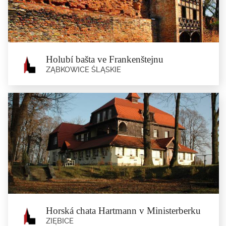
Budova byla postavena v roce 1923. Uvnitř je historický, zrekonstruovaný...
Holubí bašta ve Frankenštejnu
ZĄBKOWICE ŚLĄSKIE
Holubí bašta ve Frankenštejnu
Ząbkowice Śląskie
Holubí bašta je součástí obranných stěn z konce 13....
Horská chata Hartmann v Ministerberku
ZIĘBICE