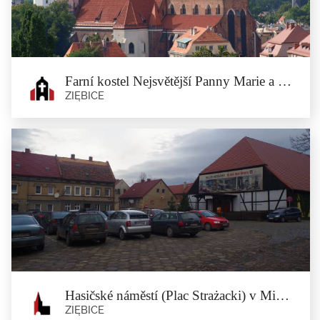
Farní kostel Nejsvětější Panny Marie a sv. Jiří
ZIĘBICE
Farní kostel Nejsvětější Panny Marie a
sv. Jiří
Ziębice
Dnešní poutní místo Utrpení Páně a menší...
Hasičské náměstí (Plac Strażacki) v Minsterberku
ZIĘBICE