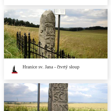
Horská chata Hartmann v
Ministerberku
Ziębice
Horská chata postavená v roce 1911 na štítu Parkové hory jako...
Hranice sv. Jana - čtvrtý sloup
Hranice sv. Jana - čtvrtý sloup