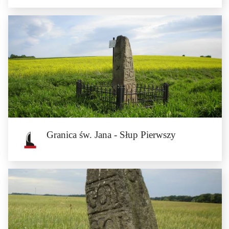
Granica św. Jana - Słup Piąty
Piąty słup granicy św. Jana znajduje się na granicy gmin Przeworno i Grodków.
Słup stoi...
Granica św. Jana - Słup Pierwszy
Granica św. Jana - Słup Pierwszy