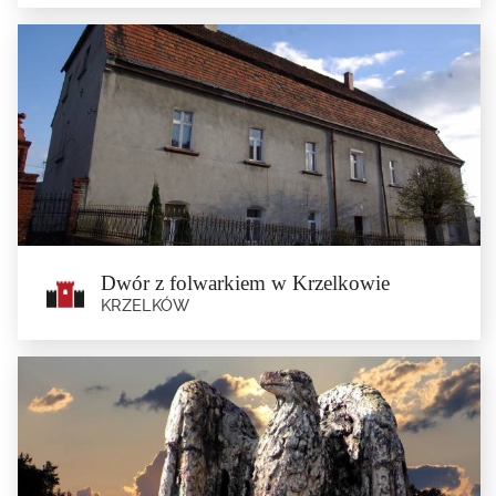
Dwór w Osinie Wielkiej
Osina Wielka
Neoklasycystyczny dwór z XIX w.
Dwór z folwarkiem w Krzelkowie
KRZELKÓW
Dwór z folwarkiem w Krzelkowie
Krzelków