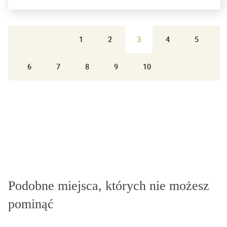
1
2
3
4
5
6
7
8
9
10
Podobne miejsca, których nie możesz
pominąć