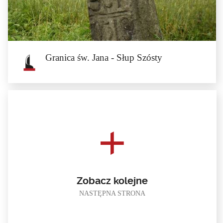
Pierwszy słup granicy św. Jana stoi na poboczu, po prawej stronie drogi
prowadzącej ze...
Granica św. Jana - Słup Szósty
Granica św. Jana - Słup Szósty
Szósty słup granicy św. Jana znajduje się na terenie gminy Skoroszyce. Stoi po
prawej...
Zobacz kolejne
NASTĘPNA STRONA