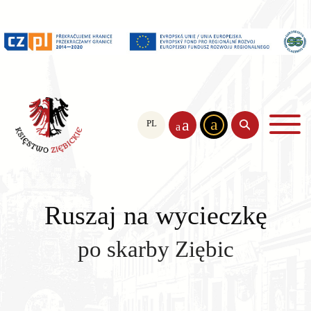
a
a
PL
EN
CS
a
Ruszaj na wycieczkę
po skarby Ziębic