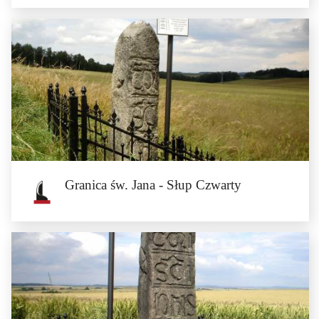
Gospodarstwo Ekoturystyczne
Katarzyna Trawińska
Henryków
Granica św. Jana - Słup Czwarty
Granica św. Jana - Słup Czwarty