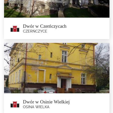
Parkingi dla autokarów i samochodów osobowych w sąsiedztwie twierdzy
znajdują się w...
Dwór w Czerńczycach
CZERŃCZYCE
Dwór w Czerńczycach
Czerńczyce
Dwór z 1910 r.
Dwór w Osinie Wielkiej
OSINA WIELKA