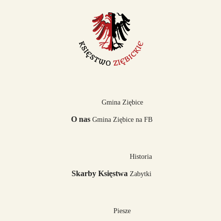
Oziębłowskiego w Ziębicach
Ziębice
Plac Stanisława Oziębłowskiego został nazwany imieniem długoletniego
działacza samorządowego oraz...
Gmina Ziębice
O nas
Gmina Ziębice na FB
Historia
Skarby Księstwa
Zabytki
Piesze