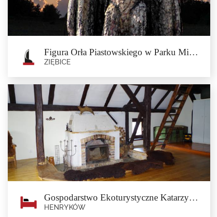
Zabytkowy dwór z folwarkiem z XIX w. należał dawniej do dziedzicznego
sołtysa.
Figura Orła Piastowskiego w Parku Miejskim w Ziębicach
ZIĘBICE
Figura Orła Piastowskiego w Parku
Miejskim w Ziębicach
Ziębice
Znajdująca się na terenie Parku Miejskiego w Ziębicach figura Orła
Piastowskiego to największa,...
Gospodarstwo Ekoturystyczne Katarzyna Trawińska
HENRYKÓW