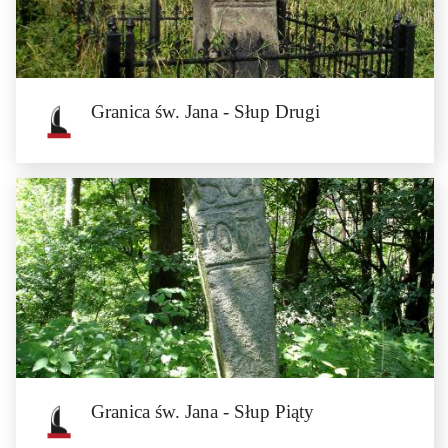
Czwarty słup granicy św. Jana stoi po prawej stronie polnej drogi prowadzącej
z Wigańcic do Szklar...
Granica św. Jana - Słup Drugi
Granica św. Jana - Słup Drugi
Drugi słup granicy św. Jana stoi na wzniesieniu wśród pól. Można do niego
dojść...
Granica św. Jana - Słup Piąty